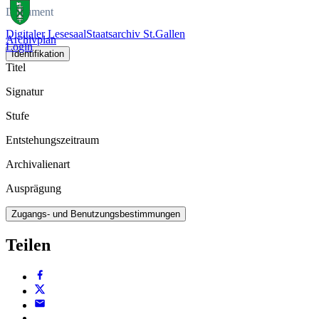
Dokument
Digitaler Lesesaal
Staatsarchiv St.Gallen
Archivplan
Login
Identifikation
Titel
Signatur
Stufe
Entstehungszeitraum
Archivalienart
Ausprägung
Zugangs- und Benutzungsbestimmungen
Teilen