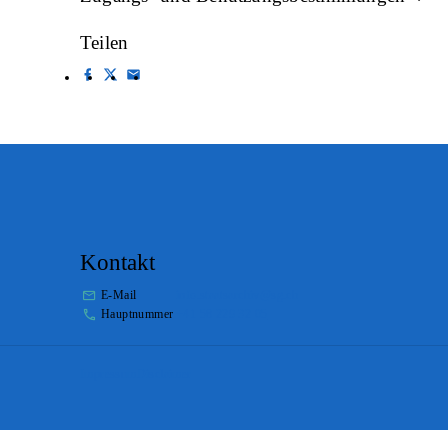
Teilen
Kontakt
E-Mail
info.staatsarchiv@sg.ch
Hauptnummer
+41 58 229 32 05
Impressum
Disclaimer