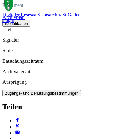
Dokument
Digitaler Lesesaal
Staatsarchiv St.Gallen
Archivplan
Login
Identifikation
Titel
Signatur
Stufe
Entstehungszeitraum
Archivalienart
Ausprägung
Zugangs- und Benutzungsbestimmungen
Teilen