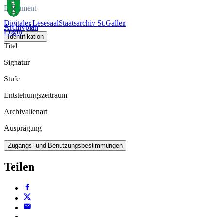
Dokument
Digitaler Lesesaal
Staatsarchiv St.Gallen
Archivplan
Login
Identifikation
Titel
Signatur
Stufe
Entstehungszeitraum
Archivalienart
Ausprägung
Zugangs- und Benutzungsbestimmungen
Teilen