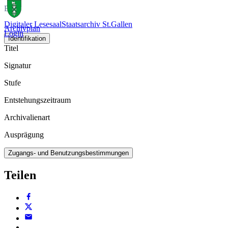
Buch
Digitaler Lesesaal
Staatsarchiv St.Gallen
Archivplan
Login
Identifikation
Titel
Signatur
Stufe
Entstehungszeitraum
Archivalienart
Ausprägung
Zugangs- und Benutzungsbestimmungen
Teilen