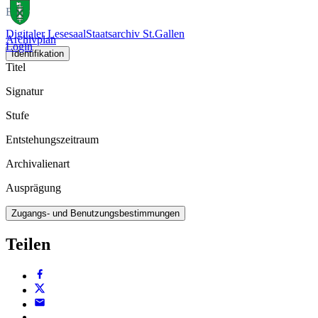
Buch
Digitaler Lesesaal
Staatsarchiv St.Gallen
Archivplan
Login
Identifikation
Titel
Signatur
Stufe
Entstehungszeitraum
Archivalienart
Ausprägung
Zugangs- und Benutzungsbestimmungen
Teilen