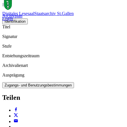
Buch
Digitaler Lesesaal
Staatsarchiv St.Gallen
Archivplan
Login
Identifikation
Titel
Signatur
Stufe
Entstehungszeitraum
Archivalienart
Ausprägung
Zugangs- und Benutzungsbestimmungen
Teilen