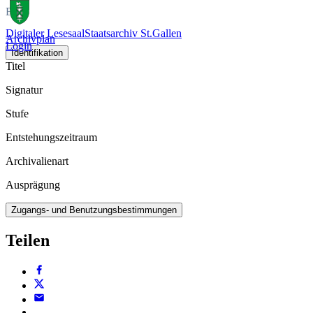
Buch
Digitaler Lesesaal
Staatsarchiv St.Gallen
Archivplan
Login
Identifikation
Titel
Signatur
Stufe
Entstehungszeitraum
Archivalienart
Ausprägung
Zugangs- und Benutzungsbestimmungen
Teilen