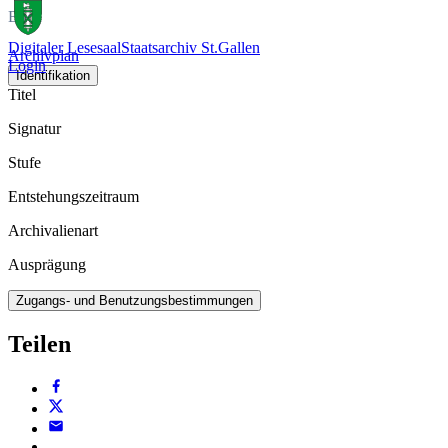
Buch
Digitaler Lesesaal
Staatsarchiv St.Gallen
Archivplan
Login
Identifikation
Titel
Signatur
Stufe
Entstehungszeitraum
Archivalienart
Ausprägung
Zugangs- und Benutzungsbestimmungen
Teilen