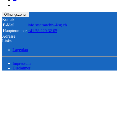
Öffnungszeiten
Kontakt
E-Mail
info.staatsarchiv@sg.ch
Hauptnummer
+41 58 229 32 05
Adresse
Links
Lageplan
Impressum
Disclaimer