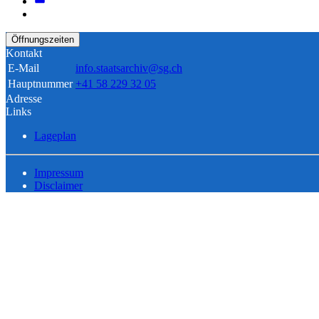
Öffnungszeiten
Kontakt
E-Mail
info.staatsarchiv@sg.ch
Hauptnummer
+41 58 229 32 05
Adresse
Links
Lageplan
Impressum
Disclaimer