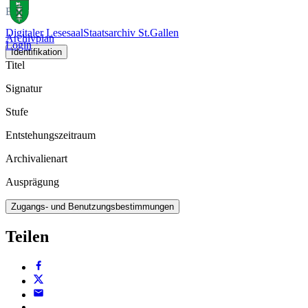
Buch
Digitaler Lesesaal
Staatsarchiv St.Gallen
Archivplan
Login
Identifikation
Titel
Signatur
Stufe
Entstehungszeitraum
Archivalienart
Ausprägung
Zugangs- und Benutzungsbestimmungen
Teilen