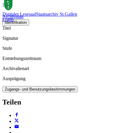
Buch
Digitaler Lesesaal
Staatsarchiv St.Gallen
Archivplan
Login
Identifikation
Titel
Signatur
Stufe
Entstehungszeitraum
Archivalienart
Ausprägung
Zugangs- und Benutzungsbestimmungen
Teilen