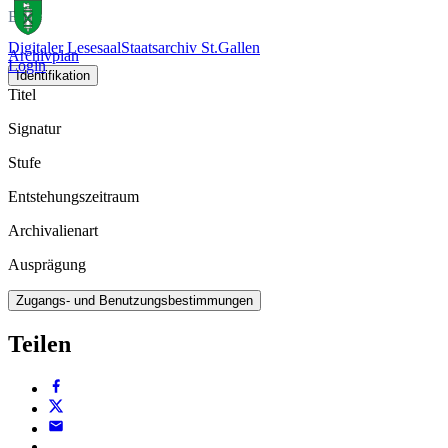
Buch
Digitaler Lesesaal
Staatsarchiv St.Gallen
Archivplan
Login
Identifikation
Titel
Signatur
Stufe
Entstehungszeitraum
Archivalienart
Ausprägung
Zugangs- und Benutzungsbestimmungen
Teilen