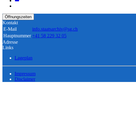
Öffnungszeiten
Kontakt
E-Mail
info.staatsarchiv@sg.ch
Hauptnummer
+41 58 229 32 05
Adresse
Links
Lageplan
Impressum
Disclaimer