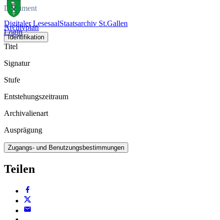
Dokument
Digitaler Lesesaal
Staatsarchiv St.Gallen
Archivplan
Login
Identifikation
Titel
Signatur
Stufe
Entstehungszeitraum
Archivalienart
Ausprägung
Zugangs- und Benutzungsbestimmungen
Teilen