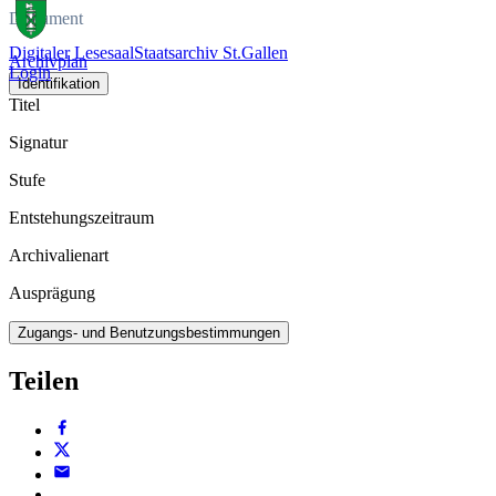
Dokument
Digitaler Lesesaal
Staatsarchiv St.Gallen
Archivplan
Login
Identifikation
Titel
Signatur
Stufe
Entstehungszeitraum
Archivalienart
Ausprägung
Zugangs- und Benutzungsbestimmungen
Teilen