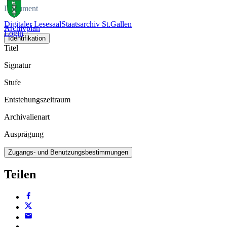
Dokument
Digitaler Lesesaal
Staatsarchiv St.Gallen
Archivplan
Login
Identifikation
Titel
Signatur
Stufe
Entstehungszeitraum
Archivalienart
Ausprägung
Zugangs- und Benutzungsbestimmungen
Teilen