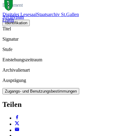
Dokument
Digitaler Lesesaal
Staatsarchiv St.Gallen
Archivplan
Login
Identifikation
Titel
Signatur
Stufe
Entstehungszeitraum
Archivalienart
Ausprägung
Zugangs- und Benutzungsbestimmungen
Teilen