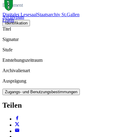
Dokument
Digitaler Lesesaal
Staatsarchiv St.Gallen
Archivplan
Login
Identifikation
Titel
Signatur
Stufe
Entstehungszeitraum
Archivalienart
Ausprägung
Zugangs- und Benutzungsbestimmungen
Teilen