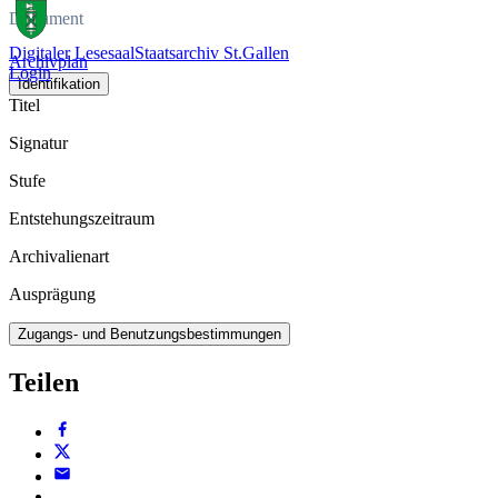
Dokument
Digitaler Lesesaal
Staatsarchiv St.Gallen
Archivplan
Login
Identifikation
Titel
Signatur
Stufe
Entstehungszeitraum
Archivalienart
Ausprägung
Zugangs- und Benutzungsbestimmungen
Teilen