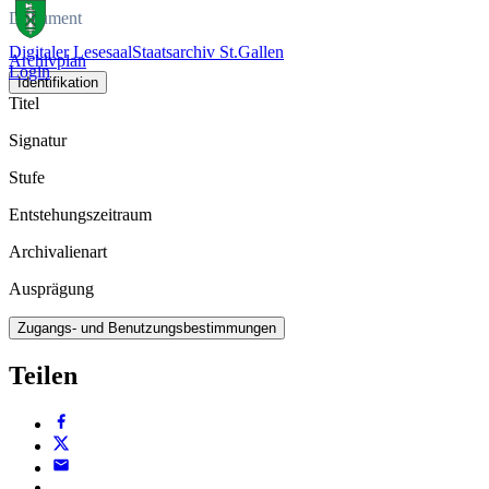
Dokument
Digitaler Lesesaal
Staatsarchiv St.Gallen
Archivplan
Login
Identifikation
Titel
Signatur
Stufe
Entstehungszeitraum
Archivalienart
Ausprägung
Zugangs- und Benutzungsbestimmungen
Teilen