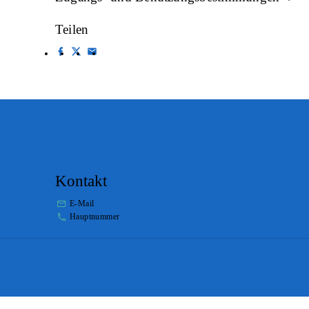
Teilen
Kontakt
E-Mail
info.staatsarchiv@sg.ch
Hauptnummer
+41 58 229 32 05
Impressum
Disclaimer