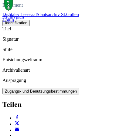
Dokument
Digitaler Lesesaal
Staatsarchiv St.Gallen
Archivplan
Login
Identifikation
Titel
Signatur
Stufe
Entstehungszeitraum
Archivalienart
Ausprägung
Zugangs- und Benutzungsbestimmungen
Teilen