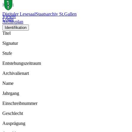
Kartei
Digitaler Lesesaal
Staatsarchiv St.Gallen
Viewer
Login
Archivplan
Identifikation
Titel
Signatur
Stufe
Entstehungszeitraum
Archivalienart
Name
Jahrgang
Einschreibnummer
Geschlecht
Ausprägung