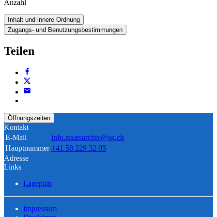
Anzahl
Inhalt und innere Ordnung
Zugangs- und Benutzungsbestimmungen
Teilen
Öffnungszeiten
Kontakt
E-Mail
info.staatsarchiv@sg.ch
Hauptnummer
+41 58 229 32 05
Adresse
Links
Lageplan
Impressum