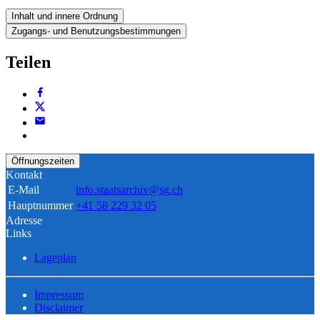
Inhalt und innere Ordnung
Zugangs- und Benutzungsbestimmungen
Teilen
Öffnungszeiten
Kontakt
E-Mail
info.staatsarchiv@sg.ch
Hauptnummer
+41 58 229 32 05
Adresse
Links
Lageplan
Impressum
Disclaimer