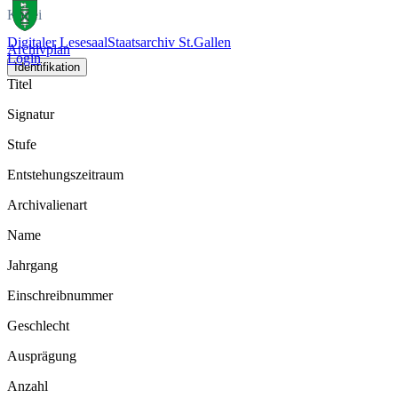
Kartei
Digitaler Lesesaal
Staatsarchiv St.Gallen
Archivplan
Login
Identifikation
Titel
Signatur
Stufe
Entstehungszeitraum
Archivalienart
Name
Jahrgang
Einschreibnummer
Geschlecht
Ausprägung
Anzahl