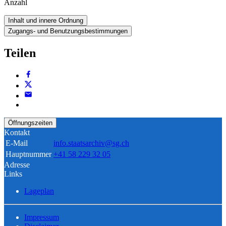
Anzahl
Inhalt und innere Ordnung
Zugangs- und Benutzungsbestimmungen
Teilen
Öffnungszeiten
Kontakt
E-Mail
info.staatsarchiv@sg.ch
Hauptnummer
+41 58 229 32 05
Adresse
Links
Lageplan
Impressum