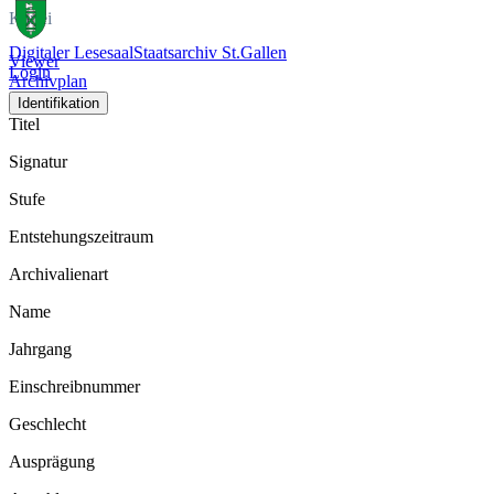
Kartei
Digitaler Lesesaal
Staatsarchiv St.Gallen
Viewer
Login
Archivplan
Identifikation
Titel
Signatur
Stufe
Entstehungszeitraum
Archivalienart
Name
Jahrgang
Einschreibnummer
Geschlecht
Ausprägung