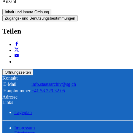
Anzahl
Inhalt und innere Ordnung
Zugangs- und Benutzungsbestimmungen
Teilen
Öffnungszeiten
Kontakt
E-Mail
info.staatsarchiv@sg.ch
Hauptnummer
+41 58 229 32 05
Adresse
Links
Lageplan
Impressum