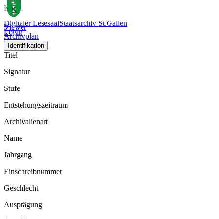
Kartei
Digitaler Lesesaal
Staatsarchiv St.Gallen
Viewer
Login
Archivplan
Identifikation
Titel
Signatur
Stufe
Entstehungszeitraum
Archivalienart
Name
Jahrgang
Einschreibnummer
Geschlecht
Ausprägung