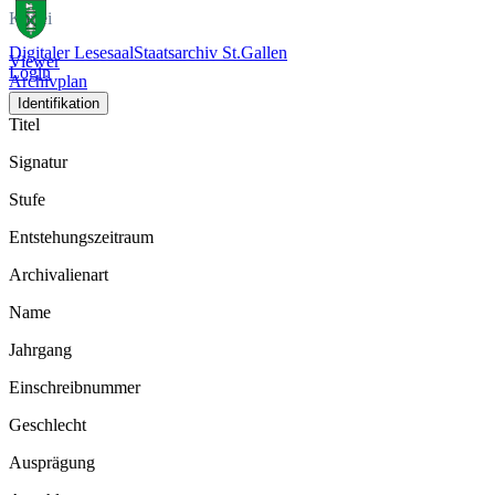
Kartei
Digitaler Lesesaal
Staatsarchiv St.Gallen
Viewer
Login
Archivplan
Identifikation
Titel
Signatur
Stufe
Entstehungszeitraum
Archivalienart
Name
Jahrgang
Einschreibnummer
Geschlecht
Ausprägung