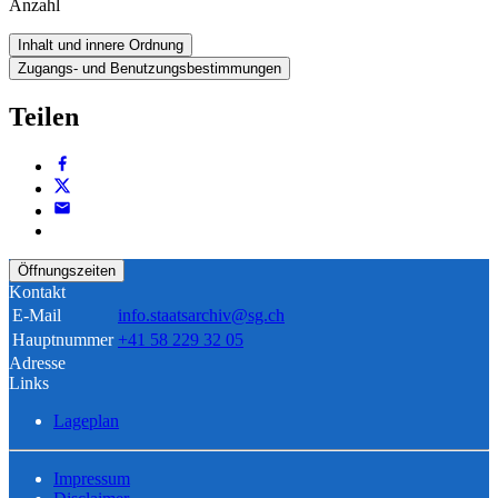
Anzahl
Inhalt und innere Ordnung
Zugangs- und Benutzungsbestimmungen
Teilen
Öffnungszeiten
Kontakt
E-Mail
info.staatsarchiv@sg.ch
Hauptnummer
+41 58 229 32 05
Adresse
Links
Lageplan
Impressum