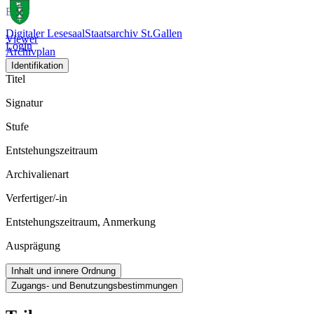
Bild
Digitaler Lesesaal
Staatsarchiv St.Gallen
Viewer
Login
Archivplan
Identifikation
Titel
Signatur
Stufe
Entstehungszeitraum
Archivalienart
Verfertiger/-in
Entstehungszeitraum, Anmerkung
Ausprägung
Inhalt und innere Ordnung
Zugangs- und Benutzungsbestimmungen