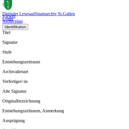
Bild
Digitaler Lesesaal
Staatsarchiv St.Gallen
Viewer
Login
Archivplan
Identifikation
Titel
Signatur
Stufe
Entstehungszeitraum
Archivalienart
Verfertiger/-in
Alte Signatur
Originalbezeichnung
Entstehungszeitraum, Anmerkung
Ausprägung