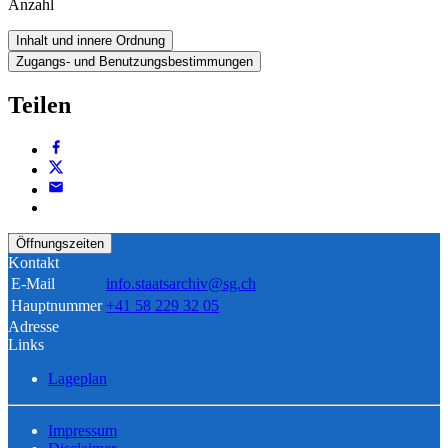
Anzahl
Inhalt und innere Ordnung
Zugangs- und Benutzungsbestimmungen
Teilen
Öffnungszeiten
Kontakt
E-Mail
info.staatsarchiv@sg.ch
Hauptnummer
+41 58 229 32 05
Adresse
Links
Lageplan
Impressum