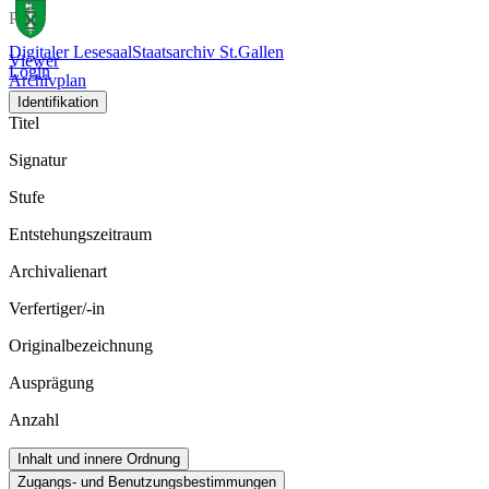
Plan
Digitaler Lesesaal
Staatsarchiv St.Gallen
Viewer
Login
Archivplan
Identifikation
Titel
Signatur
Stufe
Entstehungszeitraum
Archivalienart
Verfertiger/-in
Originalbezeichnung
Ausprägung
Anzahl
Inhalt und innere Ordnung
Zugangs- und Benutzungsbestimmungen