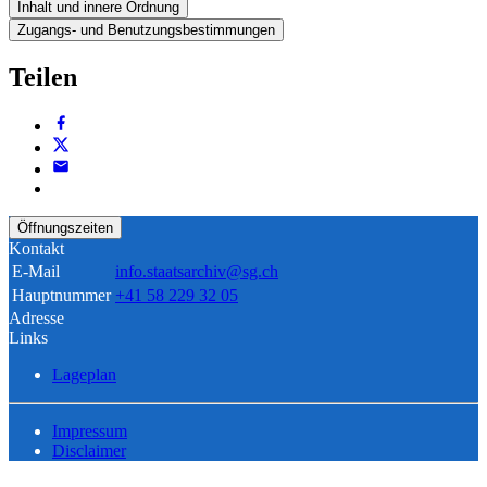
Inhalt und innere Ordnung
Zugangs- und Benutzungsbestimmungen
Teilen
Öffnungszeiten
Kontakt
E-Mail
info.staatsarchiv@sg.ch
Hauptnummer
+41 58 229 32 05
Adresse
Links
Lageplan
Impressum
Disclaimer