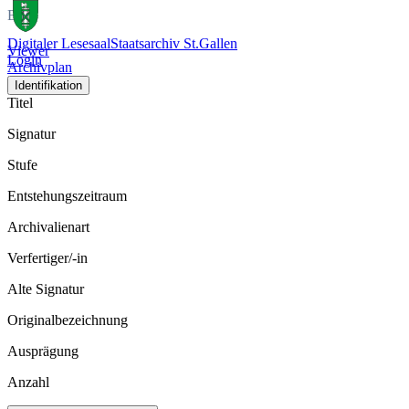
Bild
Digitaler Lesesaal
Staatsarchiv St.Gallen
Viewer
Login
Archivplan
Identifikation
Titel
Signatur
Stufe
Entstehungszeitraum
Archivalienart
Verfertiger/-in
Alte Signatur
Originalbezeichnung
Ausprägung
Anzahl