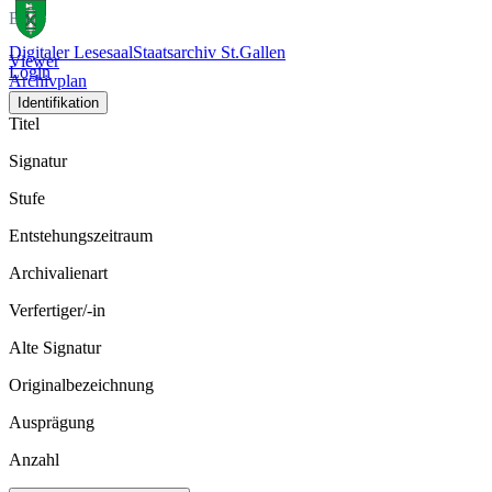
Bild
Digitaler Lesesaal
Staatsarchiv St.Gallen
Viewer
Login
Archivplan
Identifikation
Titel
Signatur
Stufe
Entstehungszeitraum
Archivalienart
Verfertiger/-in
Alte Signatur
Originalbezeichnung
Ausprägung
Anzahl