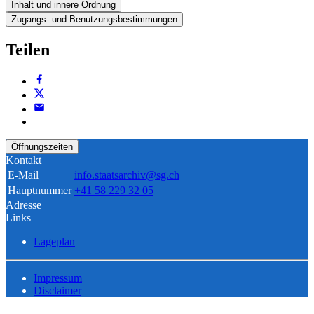
Inhalt und innere Ordnung
Zugangs- und Benutzungsbestimmungen
Teilen
Öffnungszeiten
Kontakt
E-Mail
info.staatsarchiv@sg.ch
Hauptnummer
+41 58 229 32 05
Adresse
Links
Lageplan
Impressum
Disclaimer