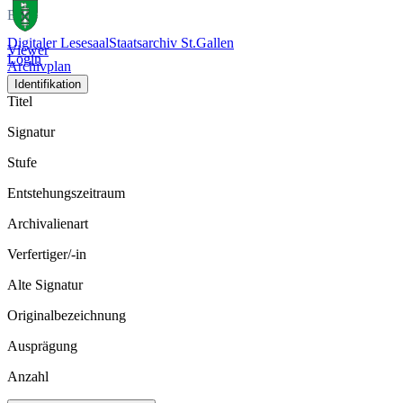
Bild
Digitaler Lesesaal
Staatsarchiv St.Gallen
Viewer
Login
Archivplan
Identifikation
Titel
Signatur
Stufe
Entstehungszeitraum
Archivalienart
Verfertiger/-in
Alte Signatur
Originalbezeichnung
Ausprägung
Anzahl