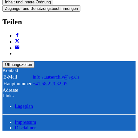
Inhalt und innere Ordnung
Zugangs- und Benutzungsbestimmungen
Teilen
Öffnungszeiten
Kontakt
E-Mail
info.staatsarchiv@sg.ch
Hauptnummer
+41 58 229 32 05
Adresse
Links
Lageplan
Impressum
Disclaimer