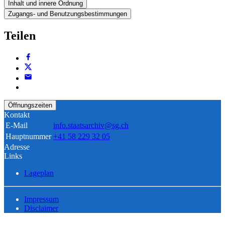
Inhalt und innere Ordnung
Zugangs- und Benutzungsbestimmungen
Teilen
Öffnungszeiten
Kontakt
E-Mail
info.staatsarchiv@sg.ch
Hauptnummer
+41 58 229 32 05
Adresse
Links
Lageplan
Impressum
Disclaimer