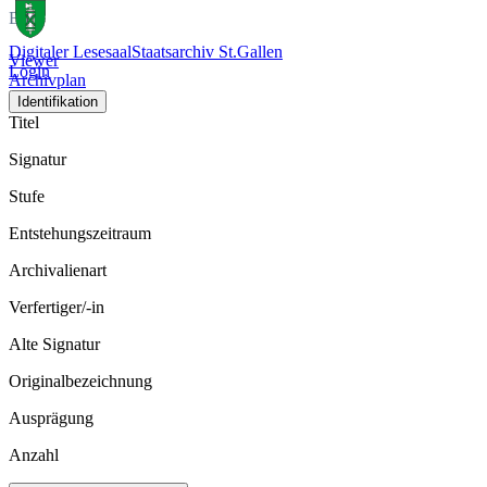
Bild
Digitaler Lesesaal
Staatsarchiv St.Gallen
Viewer
Login
Archivplan
Identifikation
Titel
Signatur
Stufe
Entstehungszeitraum
Archivalienart
Verfertiger/-in
Alte Signatur
Originalbezeichnung
Ausprägung
Anzahl