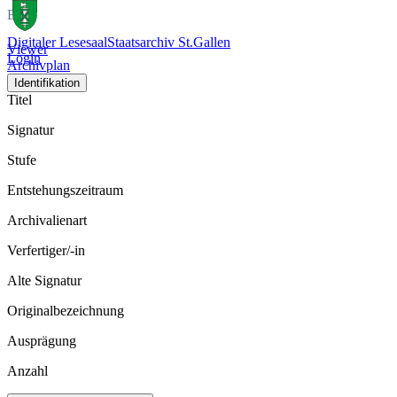
Bild
Digitaler Lesesaal
Staatsarchiv St.Gallen
Viewer
Login
Archivplan
Identifikation
Titel
Signatur
Stufe
Entstehungszeitraum
Archivalienart
Verfertiger/-in
Alte Signatur
Originalbezeichnung
Ausprägung
Anzahl