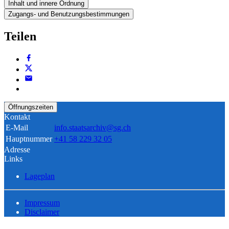
Inhalt und innere Ordnung
Zugangs- und Benutzungsbestimmungen
Teilen
Öffnungszeiten
Kontakt
E-Mail
info.staatsarchiv@sg.ch
Hauptnummer
+41 58 229 32 05
Adresse
Links
Lageplan
Impressum
Disclaimer