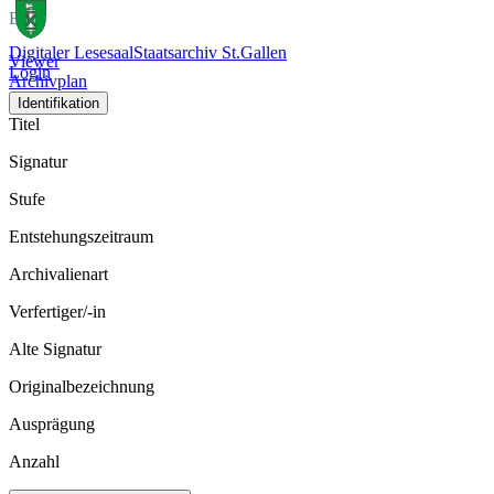
Bild
Digitaler Lesesaal
Staatsarchiv St.Gallen
Viewer
Login
Archivplan
Identifikation
Titel
Signatur
Stufe
Entstehungszeitraum
Archivalienart
Verfertiger/-in
Alte Signatur
Originalbezeichnung
Ausprägung
Anzahl