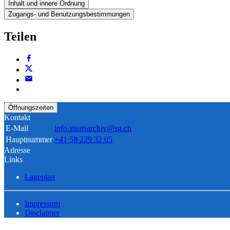
Inhalt und innere Ordnung
Zugangs- und Benutzungsbestimmungen
Teilen
Öffnungszeiten
Kontakt
E-Mail
info.staatsarchiv@sg.ch
Hauptnummer
+41 58 229 32 05
Adresse
Links
Lageplan
Impressum
Disclaimer