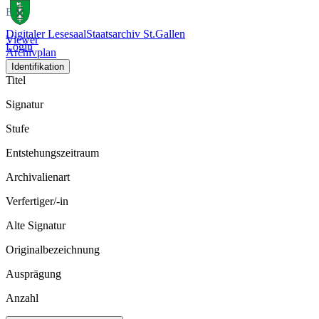
Bild
Digitaler Lesesaal
Staatsarchiv St.Gallen
Viewer
Login
Archivplan
Identifikation
Titel
Signatur
Stufe
Entstehungszeitraum
Archivalienart
Verfertiger/-in
Alte Signatur
Originalbezeichnung
Ausprägung
Anzahl