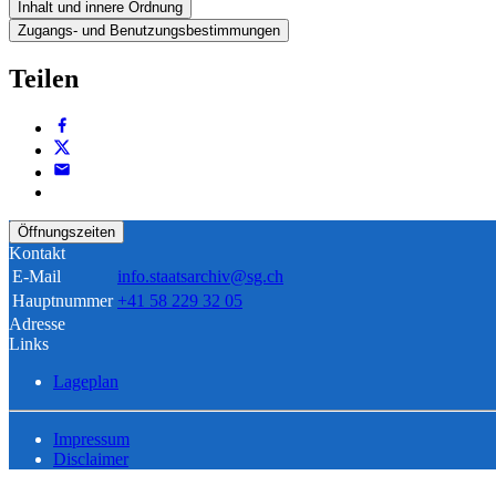
Inhalt und innere Ordnung
Zugangs- und Benutzungsbestimmungen
Teilen
Öffnungszeiten
Kontakt
E-Mail
info.staatsarchiv@sg.ch
Hauptnummer
+41 58 229 32 05
Adresse
Links
Lageplan
Impressum
Disclaimer