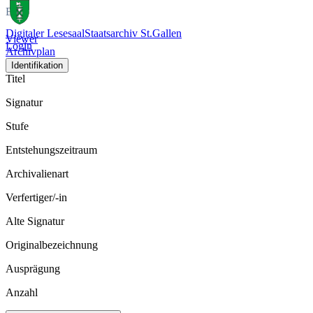
Bild
Digitaler Lesesaal
Staatsarchiv St.Gallen
Viewer
Login
Archivplan
Identifikation
Titel
Signatur
Stufe
Entstehungszeitraum
Archivalienart
Verfertiger/-in
Alte Signatur
Originalbezeichnung
Ausprägung
Anzahl