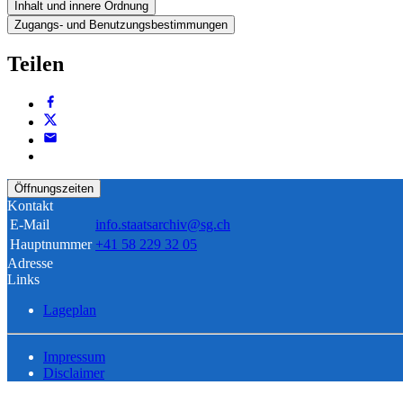
Inhalt und innere Ordnung
Zugangs- und Benutzungsbestimmungen
Teilen
Öffnungszeiten
Kontakt
E-Mail
info.staatsarchiv@sg.ch
Hauptnummer
+41 58 229 32 05
Adresse
Links
Lageplan
Impressum
Disclaimer