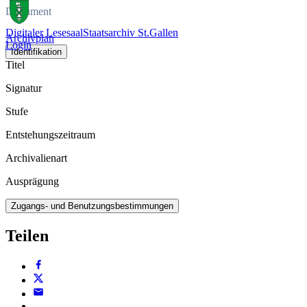
Dokument
Digitaler Lesesaal
Staatsarchiv St.Gallen
Archivplan
Login
Identifikation
Titel
Signatur
Stufe
Entstehungszeitraum
Archivalienart
Ausprägung
Zugangs- und Benutzungsbestimmungen
Teilen