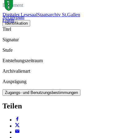
Dokument
Digitaler Lesesaal
Staatsarchiv St.Gallen
Archivplan
Login
Identifikation
Titel
Signatur
Stufe
Entstehungszeitraum
Archivalienart
Ausprägung
Zugangs- und Benutzungsbestimmungen
Teilen