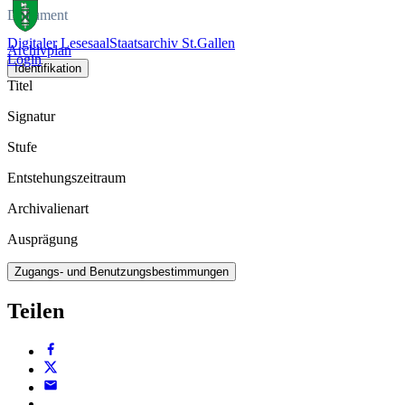
Dokument
Digitaler Lesesaal
Staatsarchiv St.Gallen
Archivplan
Login
Identifikation
Titel
Signatur
Stufe
Entstehungszeitraum
Archivalienart
Ausprägung
Zugangs- und Benutzungsbestimmungen
Teilen