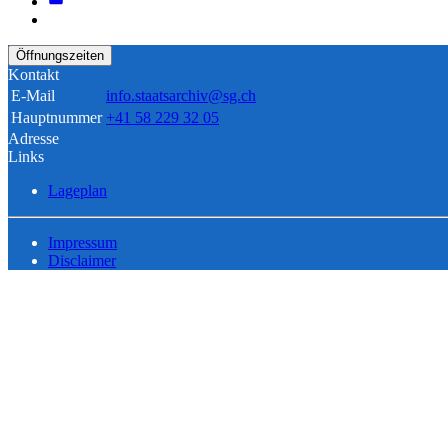
Öffnungszeiten
Kontakt
E-Mail
info.staatsarchiv@sg.ch
Hauptnummer
+41 58 229 32 05
Adresse
Links
Lageplan
Impressum
Disclaimer