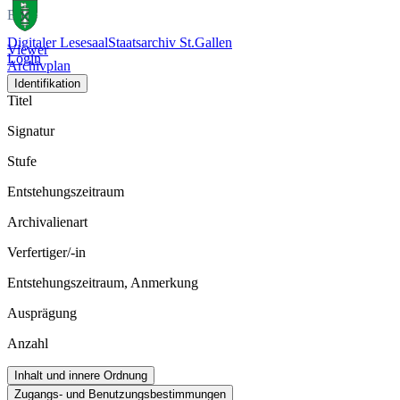
Bild
Digitaler Lesesaal
Staatsarchiv St.Gallen
Viewer
Login
Archivplan
Identifikation
Titel
Signatur
Stufe
Entstehungszeitraum
Archivalienart
Verfertiger/-in
Entstehungszeitraum, Anmerkung
Ausprägung
Anzahl
Inhalt und innere Ordnung
Zugangs- und Benutzungsbestimmungen