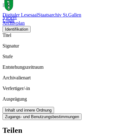
Bild
Digitaler Lesesaal
Staatsarchiv St.Gallen
Viewer
Login
Archivplan
Identifikation
Titel
Signatur
Stufe
Entstehungszeitraum
Archivalienart
Verfertiger/-in
Ausprägung
Inhalt und innere Ordnung
Zugangs- und Benutzungsbestimmungen
Teilen