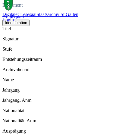
Dokument
Digitaler Lesesaal
Staatsarchiv St.Gallen
Archivplan
Login
Identifikation
Titel
Signatur
Stufe
Entstehungszeitraum
Archivalienart
Name
Jahrgang
Jahrgang, Anm.
Nationalität
Nationalität, Anm.
Ausprägung