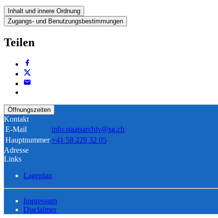
Inhalt und innere Ordnung
Zugangs- und Benutzungsbestimmungen
Teilen
Öffnungszeiten
Kontakt
E-Mail
info.staatsarchiv@sg.ch
Hauptnummer
+41 58 229 32 05
Adresse
Links
Lageplan
Impressum
Disclaimer