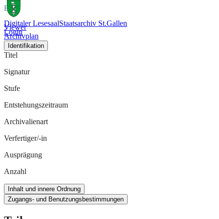
Bild
Digitaler Lesesaal
Staatsarchiv St.Gallen
Viewer
Login
Archivplan
Identifikation
Titel
Signatur
Stufe
Entstehungszeitraum
Archivalienart
Verfertiger/-in
Ausprägung
Anzahl
Inhalt und innere Ordnung
Zugangs- und Benutzungsbestimmungen