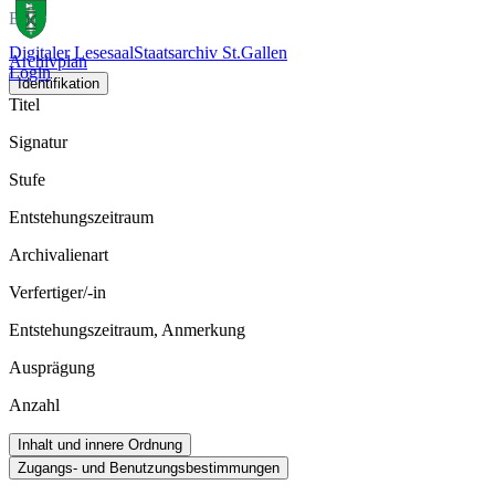
Bild
Digitaler Lesesaal
Staatsarchiv St.Gallen
Archivplan
Login
Identifikation
Titel
Signatur
Stufe
Entstehungszeitraum
Archivalienart
Verfertiger/-in
Entstehungszeitraum, Anmerkung
Ausprägung
Anzahl
Inhalt und innere Ordnung
Zugangs- und Benutzungsbestimmungen