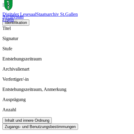
Bild
Digitaler Lesesaal
Staatsarchiv St.Gallen
Archivplan
Login
Identifikation
Titel
Signatur
Stufe
Entstehungszeitraum
Archivalienart
Verfertiger/-in
Entstehungszeitraum, Anmerkung
Ausprägung
Anzahl
Inhalt und innere Ordnung
Zugangs- und Benutzungsbestimmungen